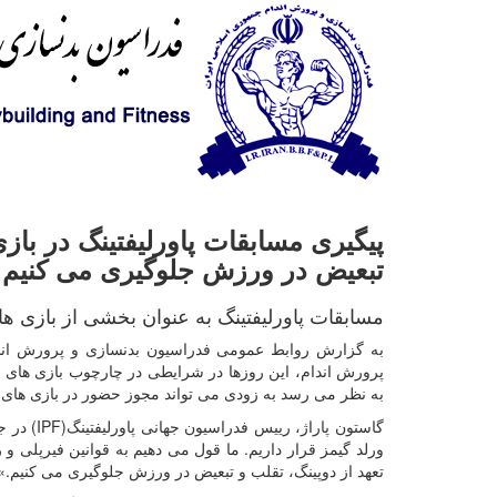
پیگیری مسابقات پاورلیفتینگ در بازی
تبعیض در ورزش جلوگیری می کنیم
مسابقات پاورلیفتینگ به عنوان بخشی از بازی های جهانی(World Games) در بیرمنگام آمریکا د
به گزارش روابط عمومی فدراسیون بدنسازی و پرورش اندام
پرورش اندام، این روزها در شرایطی در چارچوب بازی های جهانی
به نظر می رسد به زودی می تواند مجوز حضور در بازی های 
گاستون پاراژ، رییس فدراسیون جهانی پاورلیفتینگ(
IPF
) در ج
ورلد گیمز قرار داریم. ما قول می دهیم به قوانین فیرپلی و 
تعهد از دوپینگ، تقلب و تبعیض در ورزش جلوگیری می کنیم.»