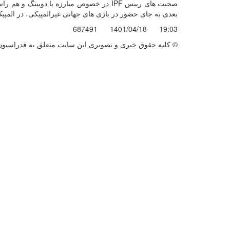
صحبت های رییس
IPF
در خصوص مبارزه با دوپینگ و هم راست
بعدی به جای حضور در بازی های جهانی غیرالمپیکی، در المپی
687491
1401/04/18
19:03
© کليه حقوق خبری و تصويری اين سايت متعلق به فدراسيون ب