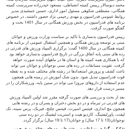
محمد دیوسالار رییس کمیته انضباطی، مسعود حیدرزاده سرپرست کمیته
همگانی، مصطفی شکوهی مسئول امور اداری، حسین جمشیدی مدیر
روابط عمومی فدراسیون و مهدی رحیمی نژاد حضور داشتند، در خصوص
برنامه های فدراسیون در بخش ورزش همگانی در سال 1401 بحث و
گفتگو صورت گرفت.
رییس فدراسیون بدنسازی با تاکید بر سیاست وزارت ورزش و جوانان
مبنی بر توسعه ورزش همگانی و همچنین استقبال عمومی از برنامه های
کمیته همگانی در سال 1400 گفت: برگزاری المپیاد ورزش های قدرتی در
رده های سنی پایه اتفاق بزرگی در تاریخ فدراسیون بدنسازی خواهد بود
که با همکاری همه کمیته ها و استان ها در ماههای آینده صورت خواهد
گرفت. تقویت مسابقات در رده های سنی نوجوانان و جوانان می تواند
باعث کشف و پرورش استعدادها در رشته های مختلف شده و به نقطه
قوت فدراسیون تبدیل شود. بدون شک آموزش در زمینه هایی همچون
عدم استفاده از داروهای نیروزا می تواند در سنین پایه، ورزشکاران را در
مسیر درست قرار دهد.
بعد از بحث و بررسی های صورت گرفته مقرر شد اولین المپیاد ورزش
های قدرتی در تیرماه و در دو بخش دختران و پسران و در رشته هایی
همچون مچ اندازی، فیتنس اسپرت، فیتنس چلنج، فیزیک، پرس سینه، تک
لیفت، پاورلیفتینگ، کاردیو هیت و استریت لیفتینگ در دو رده سنی
نوجوانان(13 تا 17 سال) و جوانان(17 تا 19 سال) برگزار گردد.
تفکیک برگزاری مسابقات در رشته ها و رده های مختلف به شرح زیر