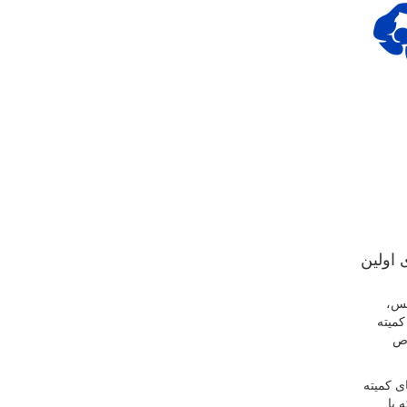
14 با محوریت برگزاری اولین
یس،
میته
وص
ی کمیته
 با