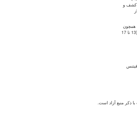
ث کشف و
ز
ی همچون
مچ اندازی، فیتنس اسپرت، فیتنس چلنج، فیزیک، پرس سینه، تک لیفت، پاورلیفتینگ، کاردیو هیت و استریت لیفتینگ در دو رده سنی نوجوانان(13 تا 17
فیتنس
 ذكر منبع آزاد است.