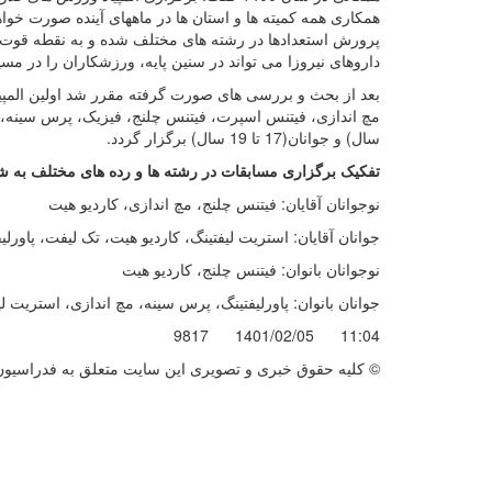
همکاری همه کمیته ها و استان ها در ماههای آینده صورت خو
پرورش استعدادها در رشته های مختلف شده و به نقطه قوت 
داروهای نیروزا می تواند در سنین پایه، ورزشکاران را در مس
بعد از بحث و بررسی های صورت گرفته مقرر شد اولین المپی
سال) و جوانان(17 تا 19 سال) برگزار گردد.
تفکیک برگزاری مسابقات در رشته ها و رده های مختلف به ش
نوجوانان آقایان: فیتنس چلنج، مچ اندازی، کاردیو هیت
جوانان آقایان: استریت لیفتینگ، کاردیو هیت، تک لیفت، پاور
نوجوانان بانوان: فیتنس چلنج، کاردیو هیت
جوانان بانوان: پاورلیفتینگ، پرس سینه، مچ اندازی، استریت ل
9817
1401/02/05
11:04
© کليه حقوق خبری و تصويری اين سايت متعلق به فدراسيون ب