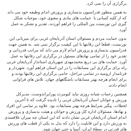
برگزاری آن را نمی کرد.
به همین منظور فدراسیون بدنسازی و پرورش اندام وظیفه خود می داند
که از کلیه کسانی با حمایت های مادی و معنوی خود، موجبات شکل
گیری این تورنمنت بین المللی را فراهم آوردند، تقدیر و تشکر به عمل
آورد.
بدون حمایت مردم و مسئولان استان آذربایجان غربی برای میزبانی این
تورنمنت، قطعا این رقابتها با این کیفیت برگزار نمی شد. به همین جهت
فدراسیون بدنسازی و پرورش اندام لازم می داند که مراتب قدردانی و
تقدیر خود را از تمامی نهادهای مسئول در برگزاری این رقابتها به عمل
آورد. حمایت های بی دریغ محمدمهدی شهریاری استاندار آذربایجان غربی
راه برای برگزاری این مسابقات را در این استان فراهم آورد. شهردار و
فرنامدار ارومیه در تمامی مراحل، حامی برگزاری این رقابتها بودند و
برای انجام هرچه بهتر مسابقات باشگاههای جهان، تلاش های فراوانی
انجام دادند.
همچنین زحمات شبانه روزی نباید کیومرث پورایراندوست، مدیرکل
ورزش و جوانان استان آذربایجان غربی را نادیده گرفت که تا آخرین
لحظات، پیگیر شرایط هرچه بهتر مسابقات بود. علاوه بر تمامی این افراد
و نهادها، مسئولان اداره کل ورزش و جوانان و هیئت بدنسازی و پرورش
اندام استان آذربایجان غربی نشان دادند که این استان چه میزان علاقمندی
به ورزش دارد و این قابلیت را دارد که بدل به یکی از قطب های ورزش
های قدرتی در سطح ایران، آسیا و حتی جهان شود.