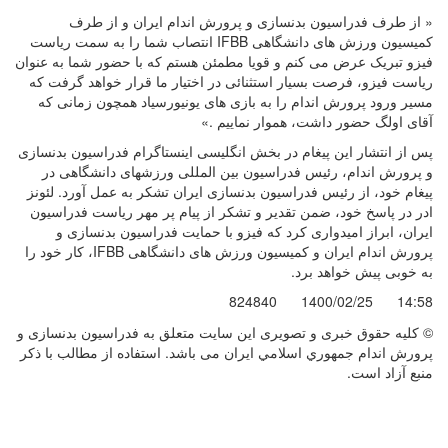
« از طرف فدراسیون بدنسازی و پرورش اندام ایران و از طرف
کمیسیون ورزش های دانشگاهی
IFBB
انتصاب شما را به سمت ریاست
فیزو تبریک عرض می کنم و قویا مطمئن هستم که با حضور شما به عنوان
ریاست فیزو، فرصت بسیار استثنائی در اختیار ما قرار خواهد گرفت که
مسیر ورود پرورش اندام را به بازی های یونیورسیاد همچون زمانی که
آقای اولگ حضور داشت، هموار نماییم .»
پس از انتشار این پیغام در بخش انگلیسی اینستاگرام فدراسیون بدنسازی
و پرورش اندام، رئیس فدراسیون بین المللی ورزشهای دانشگاهی در
پیغام خود، از رئیس فدراسیون بدنسازی ایران تشکر به عمل آورد. لئونز
ادر در پاسخ خود، ضمن تقدیر و تشکر از پیام پر مهر ریاست فدراسیون
ایران، ابراز امیدواری کرد که فیزو با حمایت فدراسیون بدنسازی و
پرورش اندام ایران و کمیسیون ورزش های دانشگاهی IFBB، کار خود را
به خوبی پیش خواهد برد.
824840
1400/02/25
14:58
© کليه حقوق خبری و تصويری اين سايت متعلق به فدراسيون بدنسازی و
پرورش اندام جمهوري اسلامي ايران می باشد. استفاده از مطالب با ذكر
منبع آزاد است.